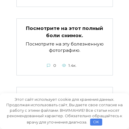
Посмотрите на этот полный
боли снимок.
Посмотрите на эту болезненную
фотографию.
0
1.4к.
При наложении шины нужно
Этот сайт использует cookie для хранения данных.
соблюдать ряд правил:
Продолжая использовать сайт, Вы даете свое согласие на
работу с этими файлами. ВНИМАНИЕ! Все статьи носят
При использовании шины
рекомендованный характер. Обязательно обращайтесь к
необходимо соблюдать некоторые
врачу для уточнения диагноза.
OK