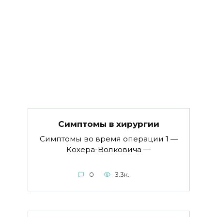
Симптомы в хируpгии
Симптомы во время операции 1 —
Кохера-Волковича —
0
3.3к.