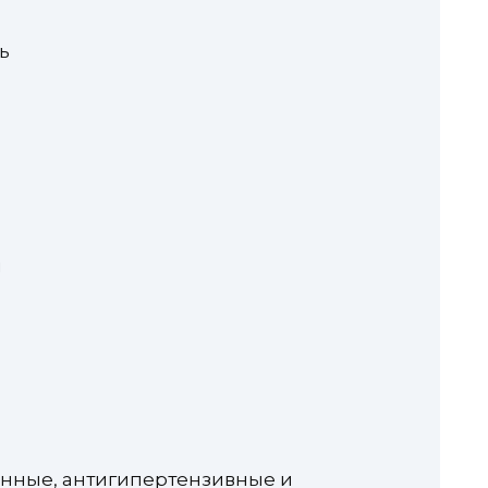
ь
ы
нные, антигипертензивные и