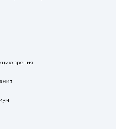
кцию зрения
вания
гиум