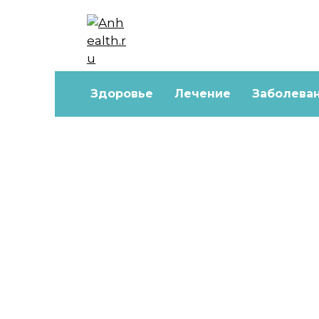
Перейти
к
содержанию
Здоровье
Лечение
Заболева