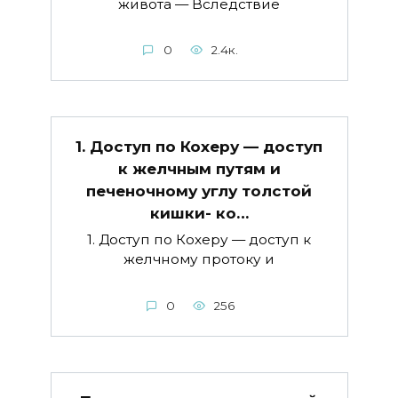
живота — Вследствие
0
2.4к.
1. Доступ по Кохеру — доступ
к желчным путям и
печеночному углу толстой
кишки- ко…
1. Доступ по Кохеру — доступ к
желчному протоку и
0
256