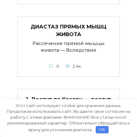
ДИАСТАЗ ПРЯМЫХ МЫШЦ
ЖИВОТА
Рассечение прямой мышцы
живота — Вследствие
0
2.4к.
1. Доступ по Кохеру — доступ
Этот сайт использует cookie для хранения данных.
к желчным путям и
Продолжая использовать сайт, Вы даете свое согласие на
печеночному углу толстой
работу с этими файлами. ВНИМАНИЕ! Все статьи носят
кишки- ко…
рекомендованный характер. Обязательно обращайтесь к
врачу для уточнения диагноза.
OK
1. Доступ по Кохеру — доступ к