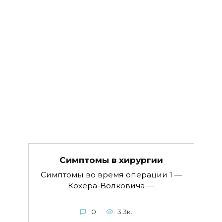
Симптомы в хируpгии
Симптомы во время операции 1 —
Кохера-Волковича —
0
3.3к.