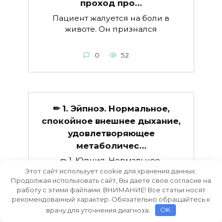
проход про…
Пациент жалуется на боли в
животе. Он признался
0
52
✏ 1. Эйпноэ. Нормальное,
спокойное внешнее дыхание,
удовлетворяющее
метаболичес…
✏ 1. Юпния. Нормальное,
спокойное внешнее дыхание
Этот сайт использует cookie для хранения данных.
Продолжая использовать сайт, Вы даете свое согласие на
удовлетворяет
работу с этими файлами. ВНИМАНИЕ! Все статьи носят
рекомендованный характер. Обязательно обращайтесь к
0
62
врачу для уточнения диагноза.
OK