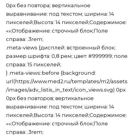
0px без повтора; вертикальное
выравнивание: под текстом; ширина: 14
пикселей;Высота: 14 пикселей;Содержимое:
«»;Отображение: строчный блок;Поле
справа: .3rem;
.meta-views {дисплей: встроенный блок;
размер шрифта: 0,8 рем; цвет: #999999; поле
справа: 15 пикселей;
} .meta-views::before {background:
url(https://www.med2.ru/templates/m2/assets
/images/adv_listis_in_text/icon_views.svg) 0px
0px без повторов; вертикальное
выравнивание: под текстом; ширина: 14
пикселей;Высота: 14 пикселей;Содержимое:
«»;Отображение: строчный блок;Поле
справа: .3rem;