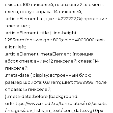
высота: 100 пикселей; плавающий элемент:
слева; отступ справа: 14 пикселей;
.articleElement a { цвет: #222222;Оформление
текста: нет;
.articleElement .title { line-height:
1.285rem;font-weight: 800;color: #000000;text-
align: left;
.articleElement .metaElement {позиция:
абсолютная; внизу: 12 пикселей; слева: 114
пикселей;
.meta-date { display: встроенный блок;
размер шрифта: 0,8 rem; цвет: #999999; поле
справа: 15 пикселей;
} .meta-date::before {background:
url(https://www.med2.ru/templates/m2/assets
/images/adv_listis_in_text/icon_date.svg) 0px