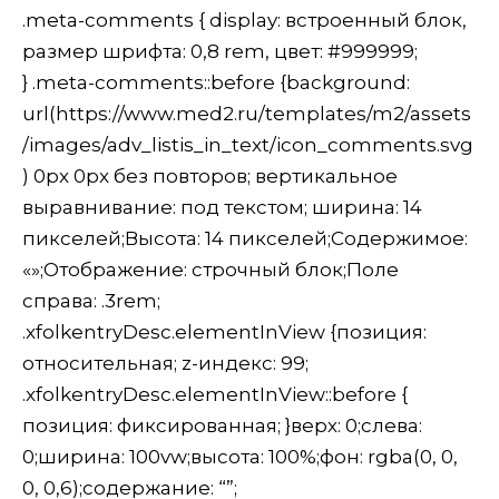
.meta-comments { display: встроенный блок,
размер шрифта: 0,8 rem, цвет: #999999;
} .meta-comments::before {background:
url(https://www.med2.ru/templates/m2/assets
/images/adv_listis_in_text/icon_comments.svg
) 0px 0px без повторов; вертикальное
выравнивание: под текстом; ширина: 14
пикселей;Высота: 14 пикселей;Содержимое:
«»;Отображение: строчный блок;Поле
справа: .3rem;
.xfolkentryDesc.elementInView {позиция:
относительная; z-индекс: 99;
.xfolkentryDesc.elementInView::before {
позиция: фиксированная; }верх: 0;слева:
0;ширина: 100vw;высота: 100%;фон: rgba(0, 0,
0, 0,6);содержание: “”;