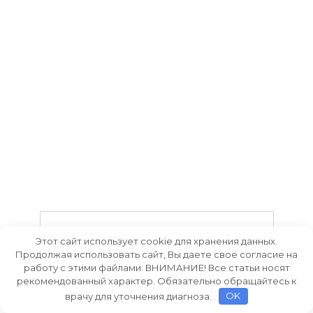
Симптомы в хируpгии
Этот сайт использует cookie для хранения данных.
Симптомы во время операции 1 —
Продолжая использовать сайт, Вы даете свое согласие на
работу с этими файлами. ВНИМАНИЕ! Все статьи носят
Кохера-Волковича —
рекомендованный характер. Обязательно обращайтесь к
врачу для уточнения диагноза.
OK
0
3.3к.