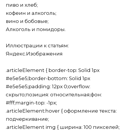
пиво и хлеб;
кофеин и алкоголь;
вино и бобовые;
Алкоголь и помидоры.
Иллюстрации к статьям:
Яндекс.Изображения
.articleElement { border-top: Solid 1px
#e5e5e5;border-bottom: Solid 1px
#e5e5e5;padding: 12px 0;overflow:
скрыто;позиция: относительная;фон:
#fff;margin-top: -1px;
.articleElement:hover { оформление текста:
подчеркивание;
.articleElement img { ширина: 100 пикселей;