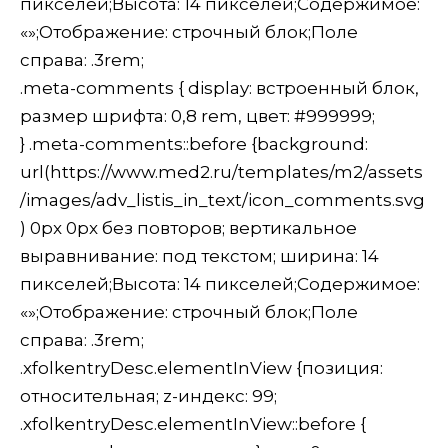
пикселей;Высота: 14 пикселей;Содержимое:
«»;Отображение: строчный блок;Поле
справа: .3rem;
.meta-comments { display: встроенный блок,
размер шрифта: 0,8 rem, цвет: #999999;
} .meta-comments::before {background:
url(https://www.med2.ru/templates/m2/assets
/images/adv_listis_in_text/icon_comments.svg
) 0px 0px без повторов; вертикальное
выравнивание: под текстом; ширина: 14
пикселей;Высота: 14 пикселей;Содержимое:
«»;Отображение: строчный блок;Поле
справа: .3rem;
.xfolkentryDesc.elementInView {позиция:
относительная; z-индекс: 99;
.xfolkentryDesc.elementInView::before {