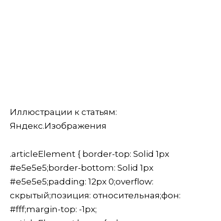
Иллюстрации к статьям:
Яндекс.Изображения
.articleElement { border-top: Solid 1px
#e5e5e5;border-bottom: Solid 1px
#e5e5e5;padding: 12px 0;overflow:
скрытый;позиция: относительная;фон:
#fff;margin-top: -1px;