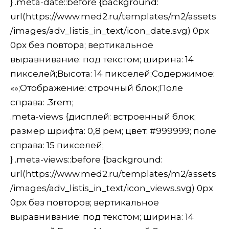
} .meta-date::before {background:
url(https://www.med2.ru/templates/m2/assets
/images/adv_listis_in_text/icon_date.svg) 0px
0px без повтора; вертикальное
выравнивание: под текстом; ширина: 14
пикселей;Высота: 14 пикселей;Содержимое:
«»;Отображение: строчный блок;Поле
справа: .3rem;
.meta-views {дисплей: встроенный блок;
размер шрифта: 0,8 рем; цвет: #999999; поле
справа: 15 пикселей;
} .meta-views::before {background:
url(https://www.med2.ru/templates/m2/assets
/images/adv_listis_in_text/icon_views.svg) 0px
0px без повторов; вертикальное
выравнивание: под текстом; ширина: 14