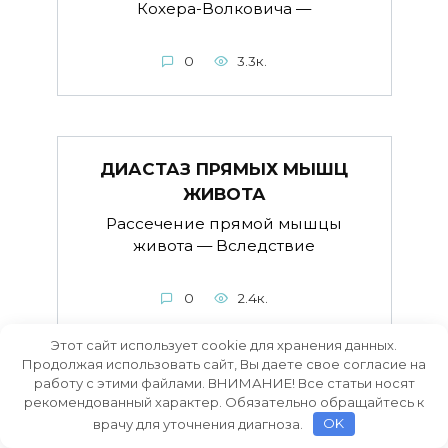
Кохера-Волковича —
0
3.3к.
ДИАСТАЗ ПРЯМЫХ МЫШЦ
ЖИВОТА
Рассечение прямой мышцы
живота — Вследствие
0
2.4к.
Этот сайт использует cookie для хранения данных.
Продолжая использовать сайт, Вы даете свое согласие на
работу с этими файлами. ВНИМАНИЕ! Все статьи носят
рекомендованный характер. Обязательно обращайтесь к
1. Доступ по Кохеру — доступ
врачу для уточнения диагноза.
OK
к желчным путям и