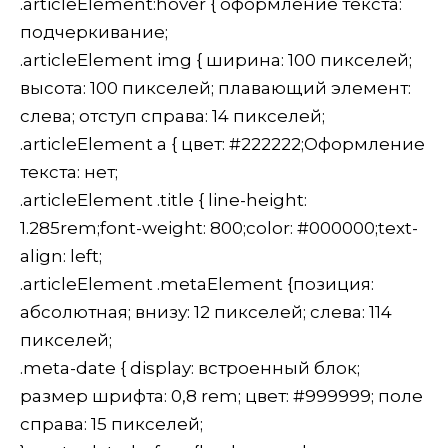
.articleElement:hover { оформление текста:
подчеркивание;
.articleElement img { ширина: 100 пикселей;
высота: 100 пикселей; плавающий элемент:
слева; отступ справа: 14 пикселей;
.articleElement a { цвет: #222222;Оформление
текста: нет;
.articleElement .title { line-height:
1.285rem;font-weight: 800;color: #000000;text-
align: left;
.articleElement .metaElement {позиция:
абсолютная; внизу: 12 пикселей; слева: 114
пикселей;
.meta-date { display: встроенный блок;
размер шрифта: 0,8 rem; цвет: #999999; поле
справа: 15 пикселей;