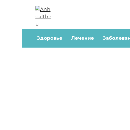
Перейти
к
содержанию
Здоровье
Лечение
Заболева