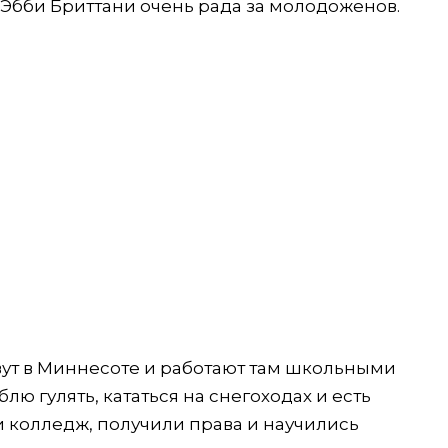
а Эбби Бриттани очень рада за молодоженов.
вут в Миннесоте и работают там школьными
лю гулять, кататься на снегоходах и есть
 колледж, получили права и научились