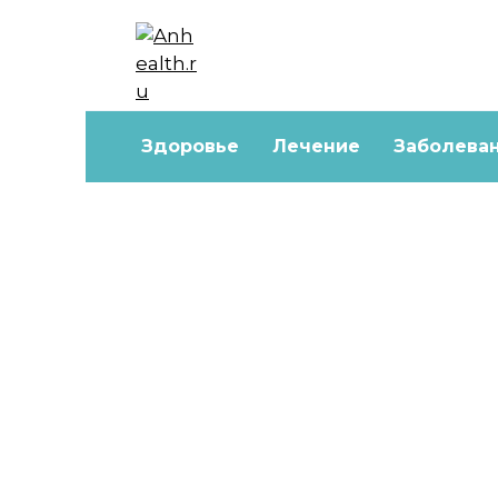
Перейти
к
содержанию
Здоровье
Лечение
Заболева