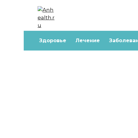
Перейти
к
содержанию
Здоровье
Лечение
Заболева