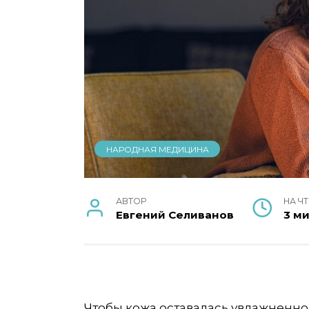
НАРОДНАЯ МЕДИЦИНА
АВТОР
НА Ч
Евгений Селиванов
3 м
Чтобы кожа оставалась увлажненной