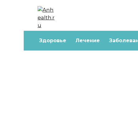
Перейти
к
содержанию
Здоровье
Лечение
Заболева