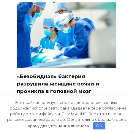
«Безобидная» бактерия
разрушила женщине почки и
проникла в головной мозг
Как оказалось, часть бактерий в
Этот сайт использует cookie для хранения данных.
организме женщины мутировали
Продолжая использовать сайт, Вы даете свое согласие на
работу с этими файлами. ВНИМАНИЕ! Все статьи носят
0
947
рекомендованный характер. Обязательно обращайтесь к
врачу для уточнения диагноза.
OK