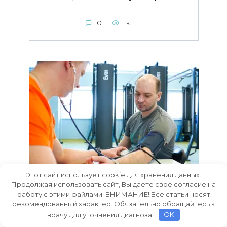
0
1к.
Этот сайт использует cookie для хранения данных.
Продолжая использовать сайт, Вы даете свое согласие на
Доктор Шишонин: Как стресс
работу с этими файлами. ВНИМАНИЕ! Все статьи носят
влияет на здоровье и есть ли
рекомендованный характер. Обязательно обращайтесь к
способ справиться с его
врачу для уточнения диагноза.
OK
последствиями