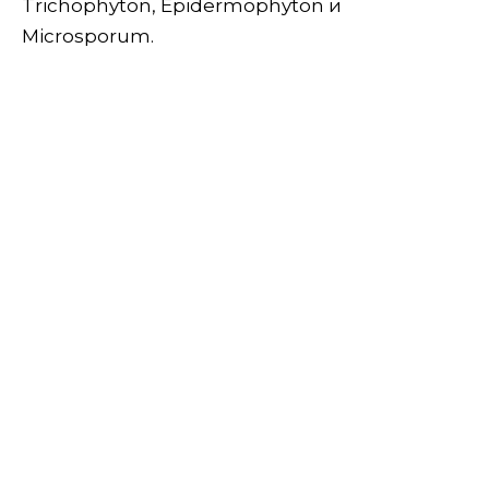
Trichophyton, Epidermophyton и
Microsporum.