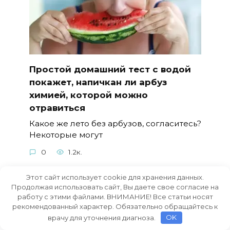
Простой домашний тест с водой
покажет, напичкан ли арбуз
химией, которой можно
отравиться
Какое же лето без арбузов, согласитесь?
Некоторые могут
0
1.2к.
Этот сайт использует cookie для хранения данных.
Продолжая использовать сайт, Вы даете свое согласие на
Необычный случай:
работу с этими файлами. ВНИМАНИЕ! Все статьи носят
рекомендованный характер. Обязательно обращайтесь к
внутриматочную спираль,
врачу для уточнения диагноза.
OK
установленную 30 лет назад,