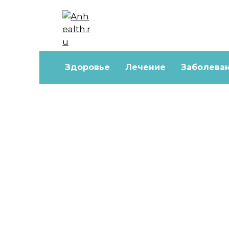
Перейти
к
содержанию
Здоровье
Лечение
Заболева