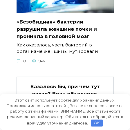
«Безобидная» бактерия
разрушила женщине почки и
проникла в головной мозг
Как оказалось, часть бактерий в
организме женщины мутировали
0
947
Казалось бы, при чем тут
сахар? Врач объяснила,
Этот сайт использует cookie для хранения данных.
почему таблетки от давления
Продолжая использовать сайт, Вы даете свое согласие на
перестают работать
работу с этими файлами. ВНИМАНИЕ! Все статьи носят
Прописали лекарства от
рекомендованный характер. Обязательно обращайтесь к
гипертонии, но спустя время
врачу для уточнения диагноза.
OK