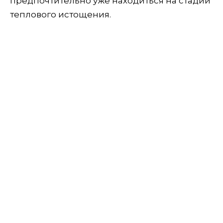
предпочтительно уже находиться на стадии
теплового истощения.