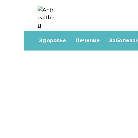
Перейти
к
содержанию
Здоровье
Лечение
Заболева