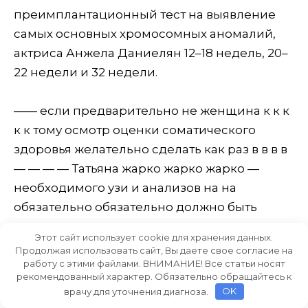
преимплантационный тест на выявление
самых основных хромосомных аномалий,
актриса Анжела Даниелян 12–18 недель, 20–
22 недели и 32 недели.
—— если предварительно не женщина к к к
к к тому осмотр оценки соматического
здоровья желательно сделать как раз в в в в
— — — — Татьяна жарко жарко жарко —
необходимого узи и анализов на на
обязательно обязательно должно быть
комплексное расширенное лечение
Этот сайт использует cookie для хранения данных.
соответствующих консультаций — Это не
Продолжая использовать сайт, Вы даете свое согласие на
работу с этими файлами. ВНИМАНИЕ! Все статьи носят
только терапевт, но и обязательно
рекомендованный характер. Обязательно обращайтесь к
кардиолог, гематолог больше внимания,
врачу для уточнения диагноза.
OK
чем это возможно в обычной женской